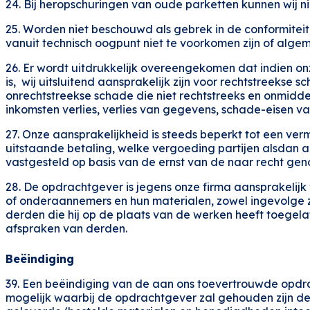
24. Bij heropschuringen van oude parketten kunnen wij 
25. Worden niet beschouwd als gebrek in de conformiteit, 
vanuit technisch oogpunt niet te voorkomen zijn of alge
26. Er wordt uitdrukkelijk overeengekomen dat indien on
is, wij uitsluitend aansprakelijk zijn voor rechtstreekse
onrechtstreekse schade die niet rechtstreeks en onmiddel
inkomsten verlies, verlies van gegevens, schade-eisen 
27. Onze aansprakelijkheid is steeds beperkt tot een ver
uitstaande betaling, welke vergoeding partijen alsdan aa
vastgesteld op basis van de ernst van de naar recht g
28. De opdrachtgever is jegens onze firma aansprakelij
of onderaannemers en hun materialen, zowel ingevolge zijn
derden die hij op de plaats van de werken heeft toegela
afspraken van derden.
Beëindiging
39. Een beëindiging van de aan ons toevertrouwde opdrac
mogelijk waarbij de opdrachtgever zal gehouden zijn de