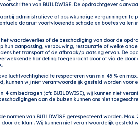
che voorschriften van BUILDWISE. De opdrachtgever aanvaa
waarbij administratieve of bouwkundige vergunningen te 
ntuele daaruit voortvloeiende schade en boetes vallen in
fstal, het waardeverlies of de beschadiging van door de o
op hun aanpassing, verbouwing, restauratie of welke and
ijdens het transport of de afbraak/plaatsing ervan. De op
verwekkende handeling toegebracht door of via de door
k.
ieve luchtvochtigheid te respecteren van min. 45 % en ma
d, kunnen wij niet verantwoordelijk gesteld worden voor 
n. 4 cm bedragen (cfr. BUILDWISE), wij kunnen niet veran
 beschadigingen aan de buizen kunnen ons niet toegeschr
n de normen van BUILDWISE gerespecteerd worden. Max. 2
oor de klant. Wij kunnen niet verantwoordelijk gesteld w