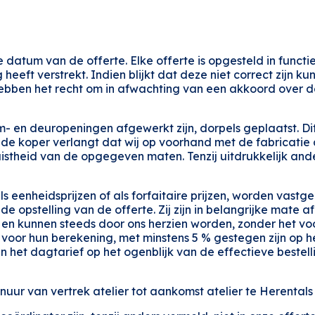
e datum van de offerte. Elke offerte is opgesteld in func
eft verstrekt. Indien blijkt dat deze niet correct zijn kun
hebben het recht om in afwachting van een akkoord over 
m- en deuropeningen afgewerkt zijn, dorpels geplaatst. Dit
 de koper verlangt dat wij op voorhand met de fabricatie
uistheid van de opgegeven maten. Tenzij uitdrukkelijk an
als eenheidsprijzen of als forfaitaire prijzen, worden vastg
 opstelling van de offerte. Zij zijn in belangrijke mate af
d. en kunnen steeds door ons herzien worden, zonder het 
voor hun berekening, met minstens 5 % gestegen zijn op he
n het dagtarief op het ogenblijk van de effectieve bestell
uur van vertrek atelier tot aankomst atelier te Herenta