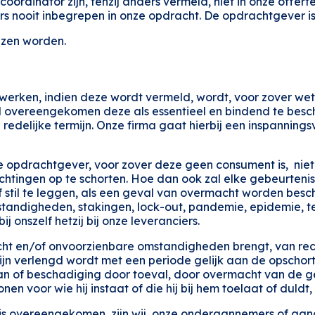
oördinator zijn, tenzij anders vermeld, niet in onze offer
eurs nooit inbegrepen in onze opdracht. De opdrachtgever i
ezen worden.
 werken, indien deze wordt vermeld, wordt, voor zover wett
erd overeengekomen deze als essentieel en bindend te be
edelijke termijn. Onze firma gaat hierbij een inspannings
 de opdrachtgever, voor zover deze geen consument is, niet
chtingen op te schorten. Hoe dan ook zal elke gebeurtenis
ief stil te leggen, als een geval van overmacht worden besc
tandigheden, stakingen, lock-out, pandemie, epidemie, t
ij onszelf hetzij bij onze leveranciers.
macht en/of onvoorzienbare omstandigheden brengt, van r
mijn verlengd wordt met een periode gelijk aan de opschor
gaan of beschadiging door toeval, door overmacht van de 
 voor wie hij instaat of die hij bij hem toelaat of duldt, i
n is overeengekomen, zijn wij, onze onderaannemers of aa