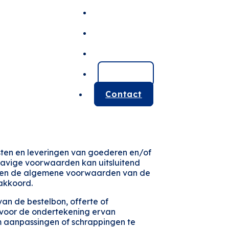
Maatkasten
Badkamers
Totaalrenovaties
Offerte
Contact
sten en leveringen van goederen en/of
havige voorwaarden kan uitsluitend
luiten de algemene voorwaarden van de
 akkoord.
an de bestelbon, offerte of
 voor de ondertekening ervan
 aanpassingen of schrappingen te