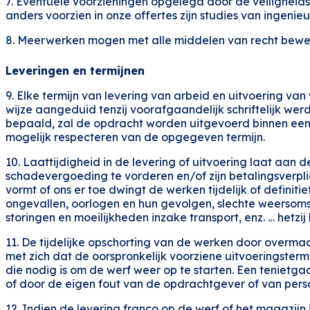
7. Eventuele voorzieningen opgelegd door de veiligheidsc
anders voorzien in onze offertes zijn studies van ingeni
8. Meerwerken mogen met alle middelen van recht bew
Leveringen en termijnen
9. Elke termijn van levering van arbeid en uitvoering van
wijze aangeduid tenzij voorafgaandelijk schriftelijk w
bepaald, zal de opdracht worden uitgevoerd binnen een r
mogelijk respecteren van de opgegeven termijn.
10. Laattijdigheid in de levering of uitvoering laat aan
schadevergoeding te vorderen en/of zijn betalingsverpli
vormt of ons er toe dwingt de werken tijdelijk of definit
ongevallen, oorlogen en hun gevolgen, slechte weersoms
storingen en moeilijkheden inzake transport, enz. … hetzij b
11. De tijdelijke opschorting van de werken door over
met zich dat de oorspronkelijk voorziene uitvoeringster
die nodig is om de werf weer op te starten. Een teniet
of door de eigen fout van de opdrachtgever of van personen
12. Indien de levering franco op de werf of het magazij