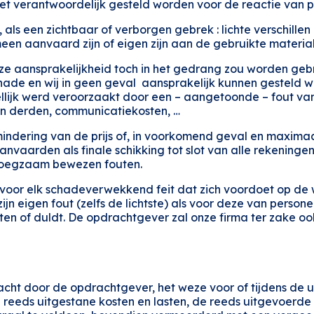
niet verantwoordelijk gesteld worden voor de reactie van
als een zichtbaar of verborgen gebrek : lichte verschillen 
meen aanvaard zijn of eigen zijn aan de gebruikte materia
ze aansprakelijkheid toch in het gedrang zou worden gebra
 schade en wij in geen geval aansprakelijk kunnen gesteld 
lijk werd veroorzaakt door een – aangetoonde – fout van o
van derden, communicatiekosten, …
mindering van de prijs of, in voorkomend geval en maximaa
nvaarden als finale schikking tot slot van alle rekeningen
enoegzaam bewezen fouten.
k voor elk schadeverwekkend feit dat zich voordoet op d
 eigen fout (zelfs de lichtste) als voor deze van personen
ten of duldt. De opdrachtgever zal onze firma ter zake oo
ht door de opdrachtgever, het weze voor of tijdens de ui
 reeds uitgestane kosten en lasten, de reeds uitgevoerd