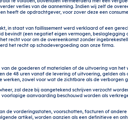
aal te voldoen, bovendien vermeerderd met een vergoedi
verder verlies van de aanneming. Indien wij zelf de over
n heeft de opdrachtgever, voor zover deze een consument
t, in staat van faillissement werd verklaard of een gerech
 bevindt (een negatief eigen vermogen, beslaglegging op
het recht voor om de overeenkomst zonder ingebrekestelli
derd het recht op schadevergoeding aan onze firma.
 van de goederen of materialen of de uitvoering van het we
de 48 uren vanaf de levering of uitvoering, gelden als d
werken, zowel voor wat de zichtbare als de verborgen g
heer, zal deze bij aangetekend schrijven verzocht worde
de voorlopige aanvaarding beschouwd worden als verkrege
van de vorderingsstaten, voorschotten, facturen of andere 
olgende artikel, worden aanzien als een definitieve en o