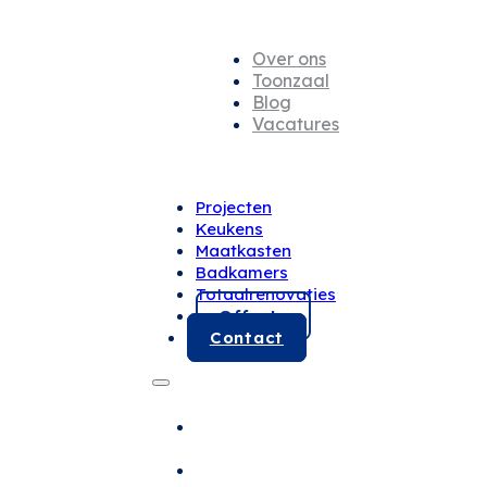
Over ons
Toonzaal
Blog
Vacatures
Projecten
Keukens
Maatkasten
Badkamers
Totaalrenovaties
Offerte
Contact
Projecten
Keukens