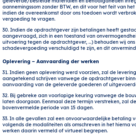
geleverde/bestelde materialen en benodigdheden integr
aannemingssom zonder BTW, en dit voor het feit van het 
indien de overeenkomst door ons toedoen wordt verbroke
vergoeding te vragen.
30. Indien de opdrachtgever zijn betalingen heeft gestaak
aangevraagd, zich in een toestand van onvermogendheid
uitvoering tegen de opdrachtgever, …) behouden wij ons 
schadevergoeding verschuldigd te zijn, en dit onvermin
Oplevering – Aanvaarding der werken
31. Indien geen oplevering werd voorzien, zal de levering
aangetekend schrijven vanwege de opdrachtgever binnen 
aanvaarding van de geleverde goederen of uitgevoerde 
32. Bij gebreke aan voorlopige keuring vanwege de bouw
laten doorgaan. Eenmaal deze termijn verstreken, zal 
bovenvermelde periode van 15 dagen.
33. In alle gevallen zal een onvoorwaardelijke betaling 
volgends de modaliteiten als omschreven in het hierna v
werken daarin vermeld of virtueel begrepen.