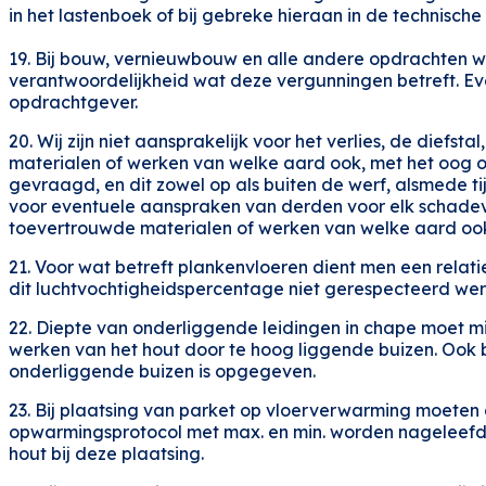
in het lastenboek of bij gebreke hieraan in de technis
19. Bij bouw, vernieuwbouw en alle andere opdrachten 
verantwoordelijkheid wat deze vergunningen betreft. Eve
opdrachtgever.
20. Wij zijn niet aansprakelijk voor het verlies, de die
materialen of werken van welke aard ook, met het oog 
gevraagd, en dit zowel op als buiten de werf, alsmede t
voor eventuele aanspraken van derden voor elk schade
toevertrouwde materialen of werken van welke aard oo
21. Voor wat betreft plankenvloeren dient men een relat
dit luchtvochtigheidspercentage niet gerespecteerd wer
22. Diepte van onderliggende leidingen in chape moet mi
werken van het hout door te hoog liggende buizen. Ook
onderliggende buizen is opgegeven.
23. Bij plaatsing van parket op vloerverwarming moete
opwarmingsprotocol met max. en min. worden nageleefd d
hout bij deze plaatsing.