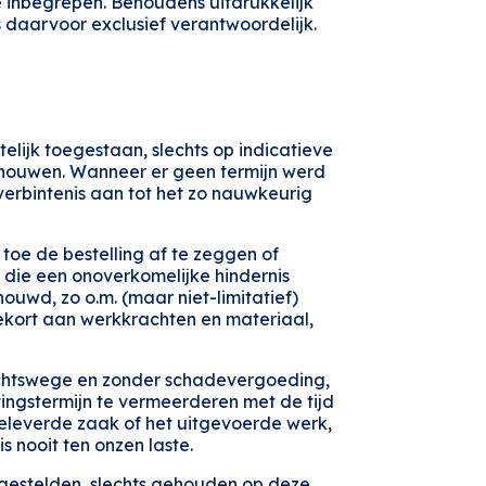
te inbegrepen. Behoudens uitdrukkelijk
s daarvoor exclusief verantwoordelijk.
elijk toegestaan, slechts op indicatieve
schouwen. Wanneer er geen termijn werd
verbintenis aan tot het zo nauwkeurig
 toe de bestelling af te zeggen of
 die een onoverkomelijke hindernis
houwd, zo o.m. (maar niet-limitatief)
ekort aan werkkrachten en materiaal,
echtswege en zonder schadevergoeding,
tingstermijn te vermeerderen met de tijd
geleverde zaak of het uitgevoerde werk,
s nooit ten onzen laste.
ngestelden, slechts gehouden op deze