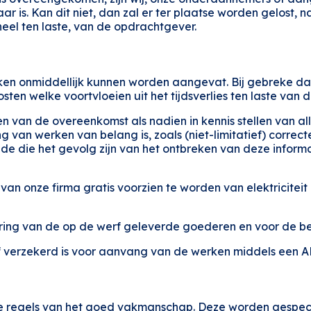
ar is. Kan dit niet, dan zal er ter plaatse worden gelost, 
heel ten laste, van de opdrachtgever.
rken onmiddellijk kunnen worden aangevat. Bij gebreke d
sten welke voortvloeien uit het tijdsverlies ten laste van
n van de overeenkomst als nadien in kennis stellen van al
ng van werken van belang is, zoals (niet-limitatief) corre
ade die het gevolg zijn van het ontbreken van deze inform
van onze firma gratis voorzien te worden van elektriciteit
ring van de op de werf geleverde goederen en voor de be
f verzekerd is voor aanvang van de werken middels een AB
e regels van het goed vakmanschap. Deze worden gespecif